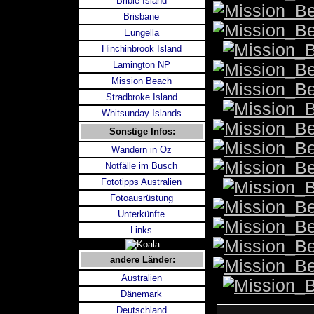
Bribie Island
Brisbane
Eungella
Hinchinbrook Island
Lamington NP
Mission Beach
Stradbroke Island
Whitsunday Islands
Sonstige Infos:
Wandern in Oz
Notfälle im Busch
Fototipps Australien
Fotoausrüstung
Unterkünfte
Links
andere Länder:
Australien
Dänemark
Deutschland