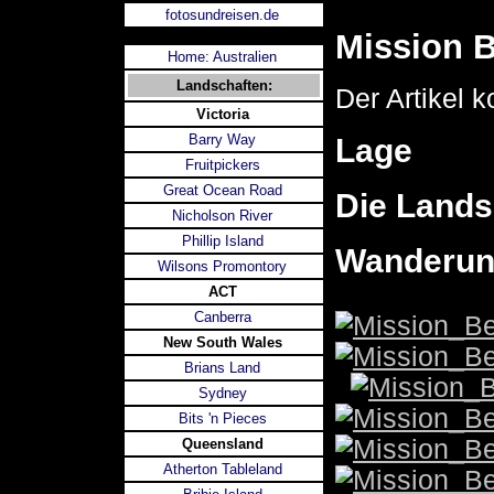
fotosundreisen.de
Mission 
Home: Australien
Landschaften:
Der Artikel 
Victoria
Barry Way
Lage
Fruitpickers
Great Ocean Road
Die Lands
Nicholson River
Phillip Island
Wanderun
Wilsons Promontory
ACT
Canberra
New South Wales
Brians Land
Sydney
Bits 'n Pieces
Queensland
Atherton Tableland